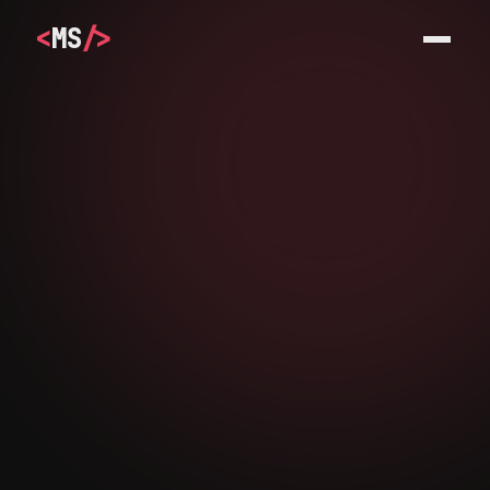
<
MS
/>