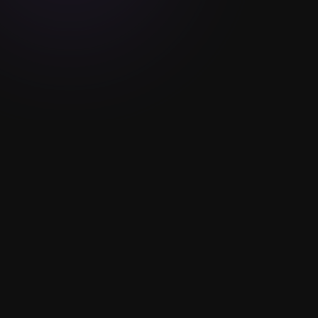
Sobre mi
Conoce un poco mas sobre quien soy y lo
que hago
Soy un desarrollador web apasionado por
crear soluciones digitales que combinan